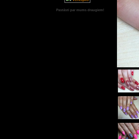
Pastāsti par mums draugiem!