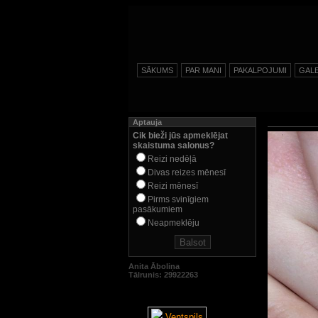
SĀKUMS
PAR MANI
PAKALPOJUMI
GALE
Aptauja
Cik bieži jūs apmeklējat
skaistuma salonus?
Reizi nedēļā
Divas reizes mēnesī
Reizi mēnesī
Pirms svinīgiem
pasākumiem
Neapmeklēju
Anita Āboliņa
Tālrunis: 29922263
Ventspils