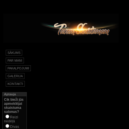
SĀKUMS
PAR MANI
PAKALPOJUMI
GALERIJA
KONTAKTI
Aptauja
Cik bieži jūs
apmeklējat
skaistuma
salonus?
Reizi
nedēļā
Divas