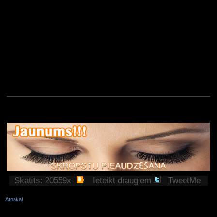
Skatīts: 20559x
Ieteikt draugiem
TweetMe
Atpakaļ