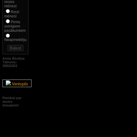
reizes
mēnesī
Reizi
mēnesī
Pirms
svinīgiem
pasākumiem
Neapmeklēju
Anita Āboliņa
Tālrunis:
29922263
Ventspils
Pastāsti par
mums
draugiem!